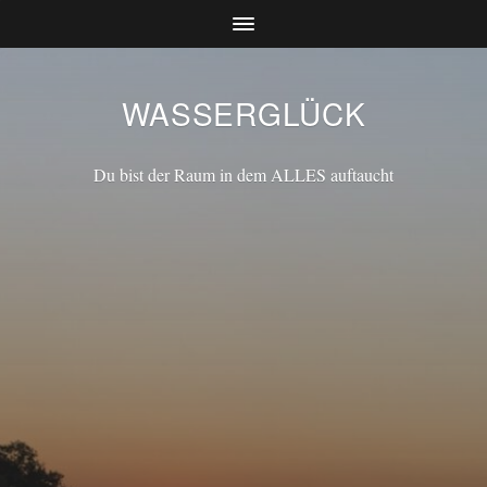
WASSERGLÜCK
Du bist der Raum in dem ALLES auftaucht
ARCHIVES
Keine Archive zum Anzeigen.
CATEGORIES